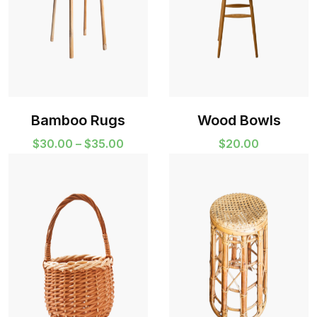
Bamboo Rugs
Wood Bowls
Price
$
30.00
–
$
35.00
$
20.00
range:
$30.00
through
$35.00