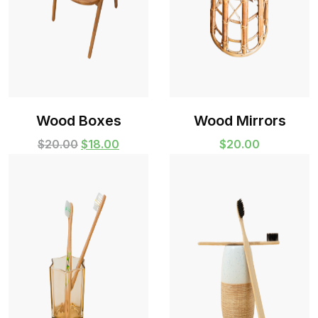
Wood Boxes
Wood Mirrors
Original
Current
$
20.00
$
18.00
$
20.00
price
price
was:
is:
$20.00.
$18.00.