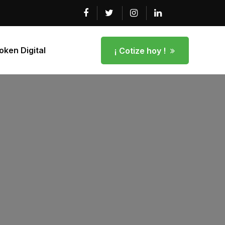
ken Digital
¡ Cotize hoy !